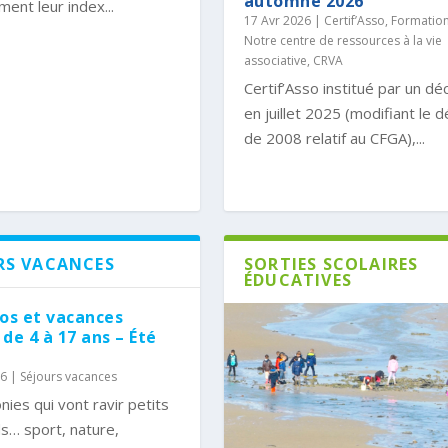
automne 2026
ment leur index...
17 Avr 2026
|
Certif’Asso
,
Formatio
Notre centre de ressources à la vie
associative, CRVA
Certif’Asso institué par un dé
en juillet 2025 (modifiant le 
de 2008 relatif au CFGA),...
RS VACANCES
SORTIES SCOLAIRES
ÉDUCATIVES
los et vacances
de 4 à 17 ans – Été
26
|
Séjours vacances
nies qui vont ravir petits
s… sport, nature,