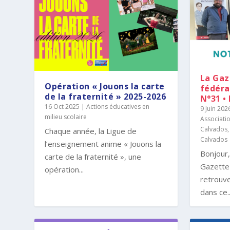
La Gaz
Opération « Jouons la carte
fédéra
de la fraternité » 2025-2026
N°31 •
16 Oct 2025
|
Actions éducatives en
9 Juin 202
milieu scolaire
Associatio
Calvados
Chaque année, la Ligue de
Calvados
l’enseignement anime « Jouons la
Bonjour
carte de la fraternité », une
Gazette
opération...
retrouve
dans ce..