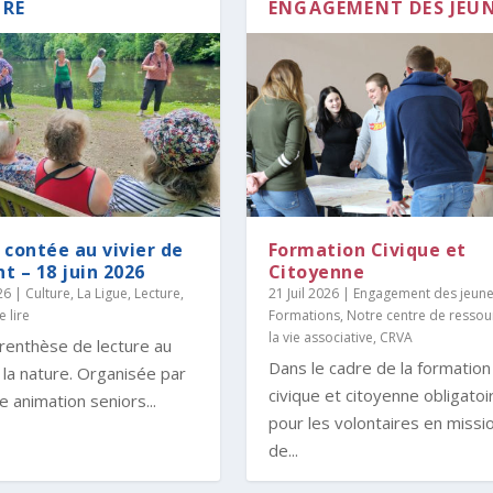
RE
ENGAGEMENT DES JEU
 contée au vivier de
Formation Civique et
t – 18 juin 2026
Citoyenne
26
|
Culture
,
La Ligue
,
Lecture,
21 Juil 2026
|
Engagement des jeun
e lire
Formations
,
Notre centre de ressou
la vie associative, CRVA
enthèse de lecture au
Dans le cadre de la formation
la nature. Organisée par
civique et citoyenne obligatoi
e animation seniors...
pour les volontaires en missi
de...