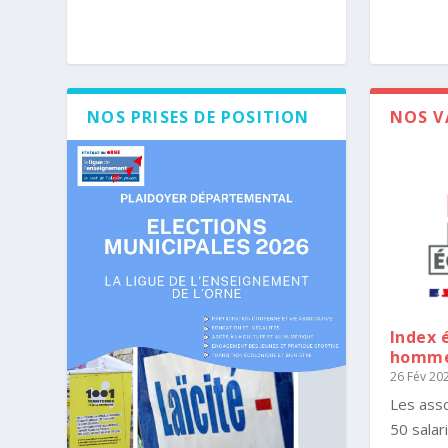
NOS PRISES DE POSITION
NOS V
Index 
hommes
26 Fév 20
Les asso
50 salar