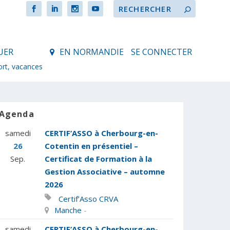
UER
EN NORMANDIE
SE CONNECTER
ort, vacances
Agenda
samedi
CERTIF’ASSO à Cherbourg-en-
26
Cotentin en présentiel –
Sep.
Certificat de Formation à la
Gestion Associative – automne
2026
Certif’Asso
CRVA
Manche
-
samedi
CERTIF’ASSO à Cherbourg-en-