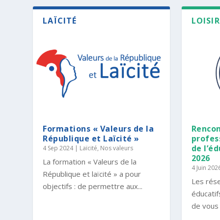
LAÏCITÉ
LOISI
Formations « Valeurs de la
Rencon
République et Laïcité »
profess
de l’éd
4 Sep 2024
|
Laïcité
,
Nos valeurs
2026
La formation « Valeurs de la
4 Juin 202
République et laïcité » a pour
Les rése
objectifs : de permettre aux...
éducatif
de vous i