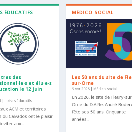
RS ÉDUCATIFS
MÉDICO-SOCIAL
tres des
Les 50 ans du site de Fl
ionnel·le·s et élu·e·s
sur-Orne
ucation le 12 juin
9 Avr 2026
|
Médico-social
En 2026, le site de Fleury-sur
6
|
Loisirs éducatifs
Orne du D.A.Re. André Boder
aux ACM et territoires
fête ses 50 ans. Cinquante
s du Calvados ont le plaisir
années...
nviter aux...