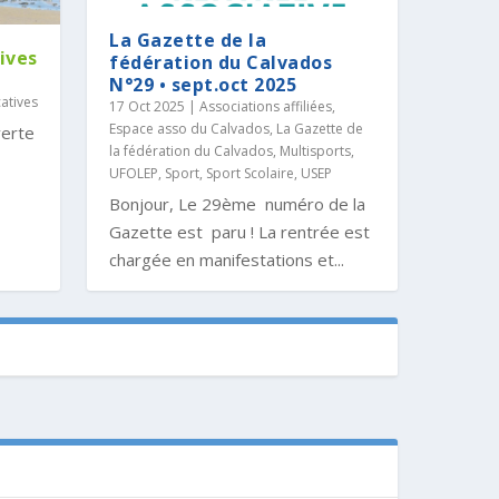
La Gazette de la
ives
fédération du Calvados
N°29 • sept.oct 2025
catives
17 Oct 2025
|
Associations affiliées
,
Espace asso du Calvados
,
La Gazette de
verte
la fédération du Calvados
,
Multisports,
UFOLEP
,
Sport
,
Sport Scolaire, USEP
Bonjour, Le 29ème numéro de la
Gazette est paru ! La rentrée est
chargée en manifestations et...