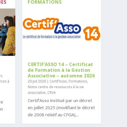
NES
FORMATIONS
CERTIF’ASSO 14 – Certificat
de Formation à la Gestion
Associative – automne 2026
es
,
rces à
20 Juil 2026
|
Certif’Asso
,
Formations
,
Notre centre de ressources à la vie
associative, CRVA
Certif’Asso institué par un décret
re
en juillet 2025 (modifiant le décret
on
de 2008 relatif au CFGA),...