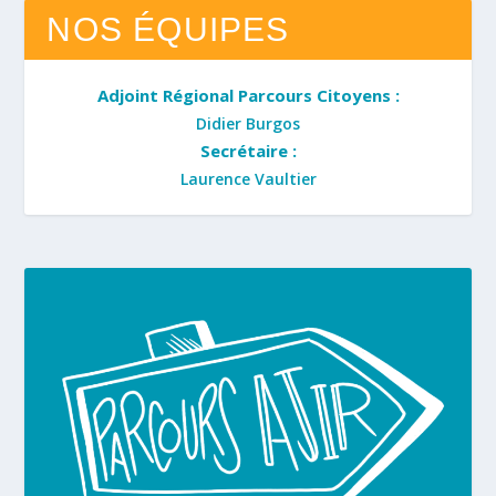
NOS ÉQUIPES
Adjoint Régional Parcours Citoyens :
Didier Burgos
Secrétaire :
Laurence Vaultier