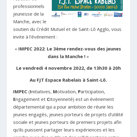
professionnels
jeunesse de la
Manche, avec le
soutien du Crédit Mutuel et de Saint-Lô Agglo, vous
invite à l’événement :
«
IMPEC 2022
:
Le 3
ème
rendez-vous des jeunes
dans la Manche !
»
Le vendredi 4 novembre 2022, de 13h30 à 20h
Au FJT Espace Rabelais à Saint-Lô.
IMPEC
(
I
nitiatives,
M
otivation,
P
articipation,
E
ngagement et
C
itoyenneté) est un évènement
départemental qui a pour ambition de réunir les
jeunes engagés, jeunes porteurs de projets d’utilité
sociale et jeunes porteurs de premiers projets afin
qu’ils puissent partager leurs expériences et les