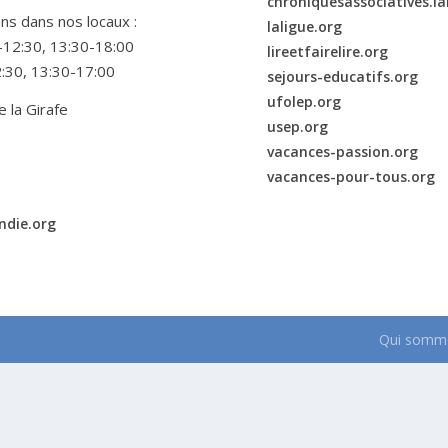
chroniquesassociatives.la
ns dans nos locaux :
laligue.org
00-12:30, 13:30-18:00
lireetfairelire.org
2:30, 13:30-17:00
sejours-educatifs.org
ufolep.org
e la Girafe
usep.org
vacances-passion.org
vacances-pour-tous.org
ndie.org
Qui somme