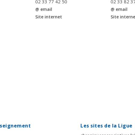
02 33 77 42 50
02 33 82 3
@ email
@ email
Site internet
Site intern
enseignement
Les sites de la Ligue