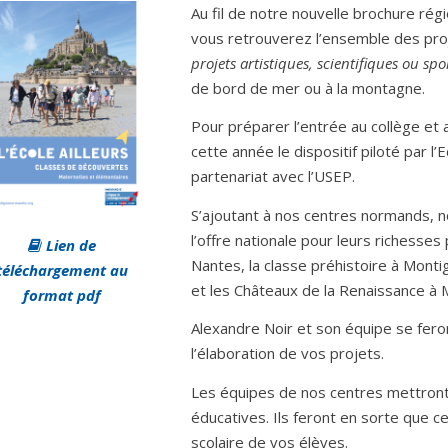
Au fil de notre nouvelle brochure rég
vous retrouverez l’ensemble des pro
projets artistiques, scientifiques ou spor
de bord de mer ou à la montagne.
P
o
ur prépare
r
l’entrée au collège
et a
cet
te
année
le
dispositif
p
iloté
par l’
part
e
nari
a
t avec l’USEP
.
S’ajoutant à nos centres normands, 
l’offre nationale pour
leurs richesses
Lien de
Nantes
, la classe préhistoire à Mont
téléchargement au
et les Châteaux
de la
R
e
naissance à 
format pdf
Alexandre Noir et son équipe se fero
l’élaboration de vos projets.
Les équipes de nos centres mettront
éducatives. Ils feront en sorte que c
scolaire de vos élèves.