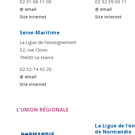
02 31 06 11 00
02 32 39 03 11
@ email
@ email
Site internet
Site internet
Seine-Maritime
La Ligue de l’enseignement
32, rue Clovis
76600 Le Havre
02 32 74 92 20
@ email
Site internet
L’UNION RÉGIONALE
La Ligue de l’
de Normandie