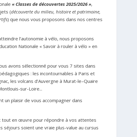
ionale
« Classes de découvertes 2025/2026 »
,
jets (
d
écouverte du milieu, histoire et patrimoine,
tifs
) que nous vous proposons dans nos centres
tteindre l’autonomie à vélo,
n
ous
proposons
Education
N
ationale
«
Savoir à rouler à vélo
»
en
nous avons sélectionné pour vous
7
sites dans
 pédagogiques
: les incontournables à Paris
et
ignac, les volcans d’Auvergne à Murat-le
–
Quair
e
Montlouis-sur-Loire.
..
nt un plaisir de vous accompagner dans
 tout en œuvre pour répondre à vos attentes
es séjours soient une vraie plus-value au cursus