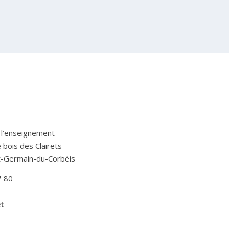
 l’enseignement
Le bois des Clairets
t-Germain-du-Corbéis
7 80
et