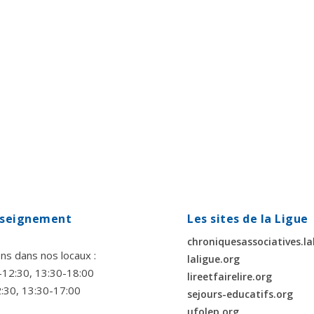
enseignement
Les sites de la Ligue
chroniquesassociatives.la
ns dans nos locaux :
laligue.org
00-12:30, 13:30-18:00
lireetfairelire.org
2:30, 13:30-17:00
sejours-educatifs.org
ufolep.org