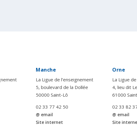
Manche
Orne
ignement
La Ligue de l’enseignement
La Ligue de
5, boulevard de la Dollée
4, lieu dit 
50000 Saint-Lô
61000 Sain
02 33 77 42 50
02 33 82 3
@ email
@ email
Site internet
Site intern