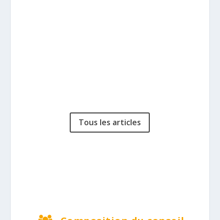
particulièrement dans ce numéro un
retour complet sur la manifestation
organisée chaque année depuis cinq ans
par la fd14 : RENOUER AVEC...
Tous les articles