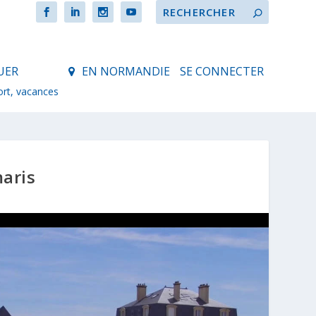
UER
EN NORMANDIE
SE CONNECTER
ort, vacances
aris