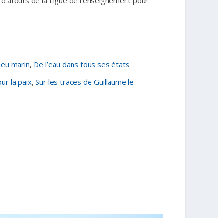
 d’atouts de la Ligue de l’enseignement pour
e
lieu marin
,
De l’eau dans tous ses états
our la paix
,
Sur les traces de Guillaume le