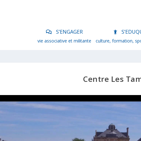
S’ENGAGER
S’EDUQ
vie associative et militante
culture, formation, sp
Centre Les Tam