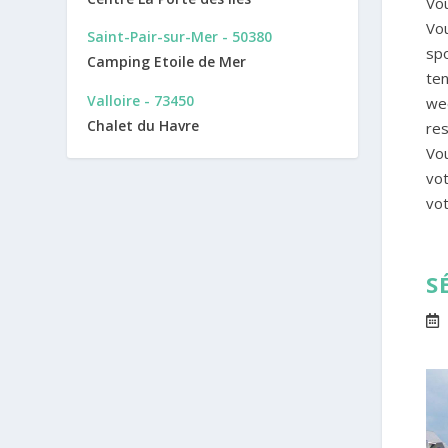
Vou
Vou
Saint-Pair-sur-Mer - 50380
spo
Camping Etoile de Mer
ten
Valloire - 73450
we
Chalet du Havre
res
Vou
vot
vot
S