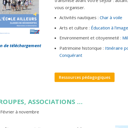
transmise avant votre séjour : autant
vous organiser.
Activités nautiques :
Char à voile
Arts et culture :
Éducation à l’imag
Environnement et citoyenneté :
Mi
en de téléchargement
Patrimoine historique :
Itinéraire p
Conquérant
Ressources pédagogiques
ROUPES, ASSOCIATIONS …
Février à novembre