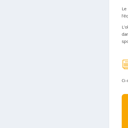
Le 
l’é
L’o
dan
spo
Ci-