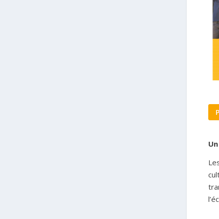
Un
Les
cul
tra
l’é