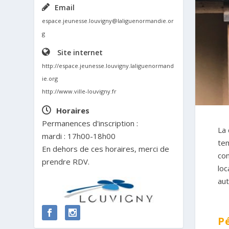
Email
espace.jeunesse.louvigny@laliguenormandie.or
g
Site internet
http://espace.jeunesse.louvigny.laliguenormand
ie.org
http://www.ville-louvigny.fr
Horaires
Permanences d'inscription :
La 
mardi : 17h00-18h00
tem
En dehors de ces horaires, merci de
com
prendre RDV.
loc
aut
P