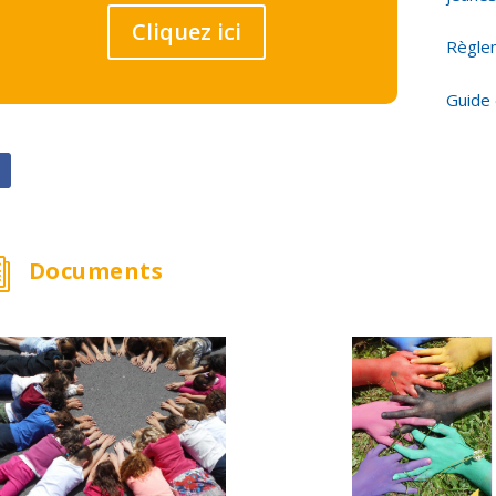
Cliquez ici
Règle
Guide d
Documents
i