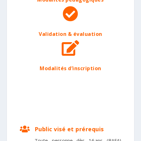

Validation & évaluation

Modalités d’inscription

Public visé et prérequis
Toute personne dès 16 ans (BAFA)