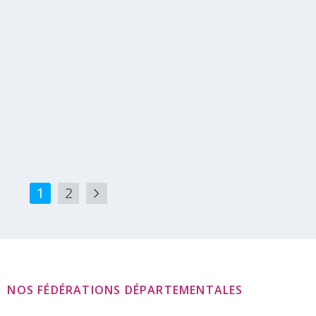
Gestion Associative – automne 2026
Publié par
Centre de Ressources à la Vie Associative, CRVA
|
samedi 14 novembre 2026
samedi14 Nov. CERTIF’ASSO à Cherbourg-en-
Cotentin en présentiel – Certificat de Formation à
la...
Lire la suite
1
2
NOS FÉDÉRATIONS DÉPARTEMENTALES