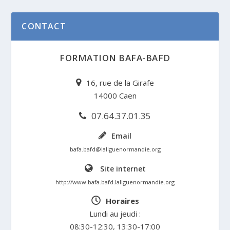
CONTACT
FORMATION BAFA-BAFD
16, rue de la Girafe
14000 Caen
07.64.37.01.35
Email
bafa.bafd@laliguenormandie.org
Site internet
http://www.bafa.bafd.laliguenormandie.org
Horaires
Lundi au jeudi :
08:30-12:30, 13:30-17:00