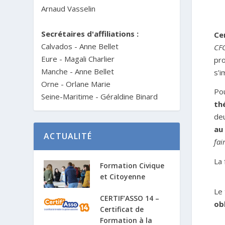
Arnaud Vasselin
Secrétaires d'affiliations :
Ce
Calvados - Anne Bellet
CF
Eure - Magali Charlier
pro
Manche - Anne Bellet
s’i
Orne - Orlane Marie
Po
Seine-Maritime - Géraldine Binard
th
deu
au
ACTUALITÉ
fai
La 
Formation Civique
et Citoyenne
Le
CERTIF’ASSO 14 –
ob
Certificat de
Formation à la