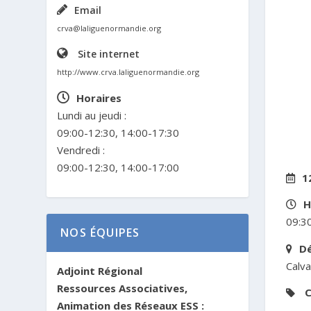
Email
crva@laliguenormandie.org
Site internet
http://www.crva.laliguenormandie.org
Horaires
Lundi au jeudi :
09:00-12:30, 14:00-17:30
Vendredi :
09:00-12:30, 14:00-17:00
1
H
09:30
NOS ÉQUIPES
D
Calv
Adjoint Régional
Ressources Associatives,
C
Animation des Réseaux ESS :