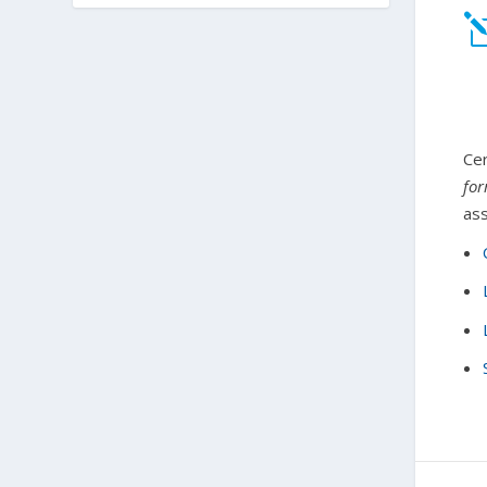
Cer
for
ass