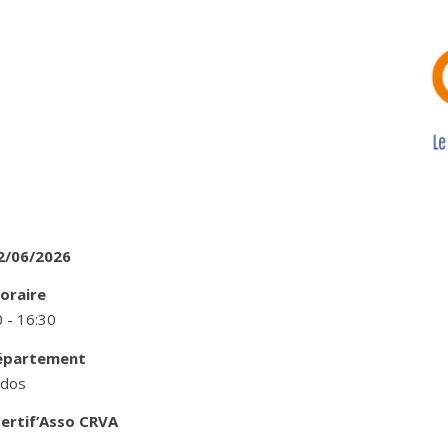
2/06/2026
oraire
 - 16:30
épartement
ados
ertif’Asso
CRVA