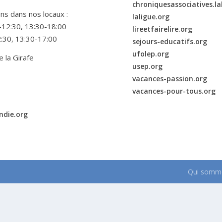
chroniquesassociatives.la
ns dans nos locaux :
laligue.org
00-12:30, 13:30-18:00
lireetfairelire.org
2:30, 13:30-17:00
sejours-educatifs.org
ufolep.org
e la Girafe
usep.org
vacances-passion.org
vacances-pour-tous.org
ndie.org
Qui somme