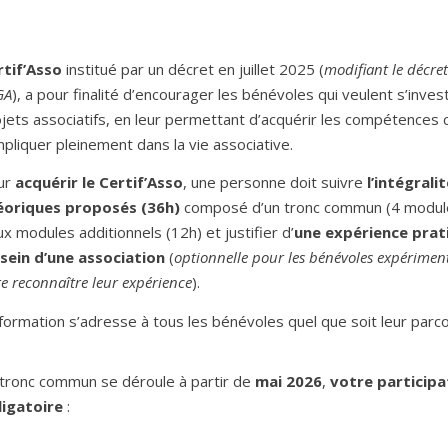
rtif’Asso
institué par un décret en juillet 2025 (
modifiant le décret
GA
), a pour finalité d’encourager les bénévoles qui veulent s’inves
jets associatifs, en leur permettant d’acquérir les compétences 
mpliquer pleinement dans la vie associative.
ur
acquérir le Certif’Asso
, une personne doit suivre
l’intégrali
éoriques proposés (36h)
composé d’un tronc commun (4 module
x modules additionnels (12h) et justifier d’
une expérience prat
 sein d’une association
(
optionnelle pour les bénévoles expérimen
re reconnaître leur expérience
).
formation s’adresse à tous les bénévoles quel que soit leur parco
 tronc commun se déroule à partir de
mai 2026
,
votre participa
ligatoire
: