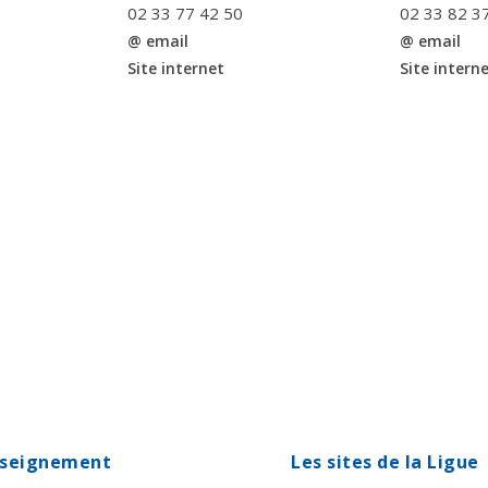
02 33 77 42 50
02 33 82 3
@ email
@ email
Site internet
Site intern
enseignement
Les sites de la Ligue