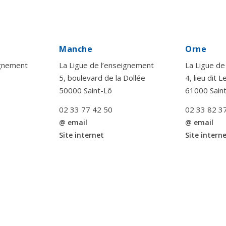
Manche
Orne
ignement
La Ligue de l’enseignement
La Ligue de
5, boulevard de la Dollée
4, lieu dit 
50000 Saint-Lô
61000 Sain
02 33 77 42 50
02 33 82 3
@ email
@ email
Site internet
Site intern