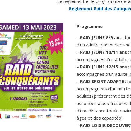
Le règlement et le programme détaill
Règlement Raid des Conqué
Programme
–
RAID JEUNE 8/9 ans
: fo
d’un adulte, parcours d’une
–
RAID JEUNE 10/11 ans
: 
accompagnés d’un adulte, p
–
RAID JEUNE 12/15 ans
: 
accompagnés d’un adulte, p
–
RAID SPORT ADAPTE
: f
accompagnées d’un adulte 
adultes) présentant des dé
associées à des troubles 
d’une distance totale envir
âges et des capacités).
–
RAID LOISIR DECOUVER