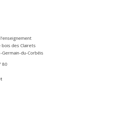
 l’enseignement
Le bois des Clairets
t-Germain-du-Corbéis
7 80
et