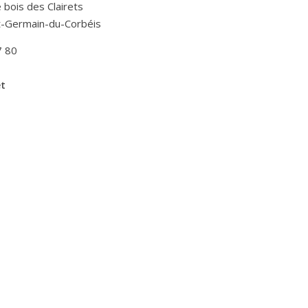
Le bois des Clairets
t-Germain-du-Corbéis
7 80
et