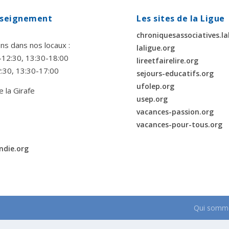
enseignement
Les sites de la Ligue
chroniquesassociatives.la
ns dans nos locaux :
laligue.org
00-12:30, 13:30-18:00
lireetfairelire.org
2:30, 13:30-17:00
sejours-educatifs.org
ufolep.org
e la Girafe
usep.org
vacances-passion.org
vacances-pour-tous.org
ndie.org
Qui somme