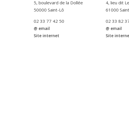
5, boulevard de la Dollée
4, lieu dit 
50000 Saint-Lô
61000 Sain
02 33 77 42 50
02 33 82 3
@ email
@ email
Site internet
Site intern