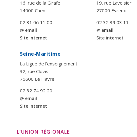
16, rue de la Girafe
19, rue Lavoisier
14000 Caen
27000 Evreux
02 31 06 11 00
02 32 39 03 11
@ email
@ email
Site internet
Site internet
Seine-Maritime
La Ligue de l’enseignement
32, rue Clovis
76600 Le Havre
02 32 74 92 20
@ email
Site internet
L’UNION RÉGIONALE