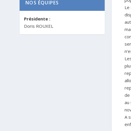
NOS ÉQUIPES
Le
dis
Présidente :
aut
Doris ROUXEL
ma
con
sen
n’e
Les
plu
rep
all
re
de
au
no
A s
enf