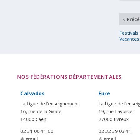
Précé
Festivals
Vacances
NOS FÉDÉRATIONS DÉPARTEMENTALES
Calvados
Eure
La Ligue de l’enseignement
La Ligue de l’ense
16, rue de la Girafe
19, rue Lavoisier
14000 Caen
27000 Evreux
02 31 06 11 00
02 32 39 03 11
@ email
@ email