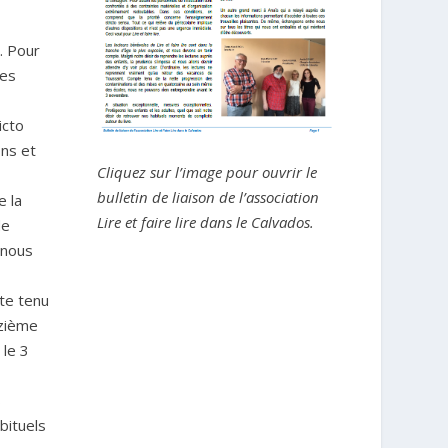
. Pour
tes
icto
ons et
Cliquez sur l’image pour ouvrir le
bulletin de liaison de l’association
e la
Lire et faire lire dans le Calvados.
de
 nous
te tenu
rzième
 le 3
s
bituels