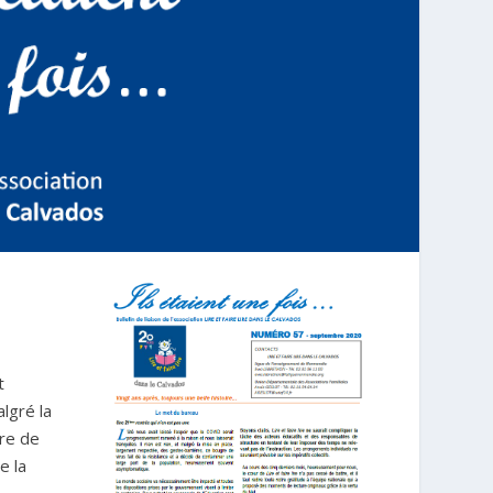
t
algré la
gre de
e la