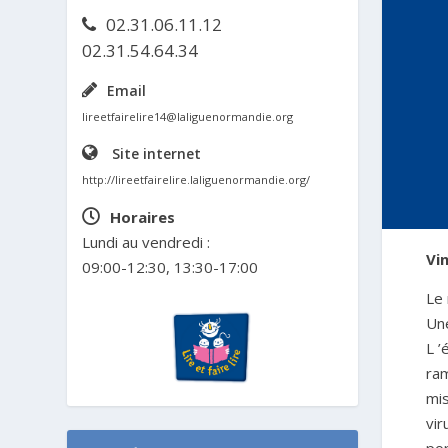
02.31.06.11.12
02.31.54.64.34
Email
lireetfairelire14@laliguenormandie.org
Site internet
http://lireetfairelire.laliguenormandie.org/
Horaires
Lundi au vendredi :
Vi
09:00-12:30, 13:30-17:00
Le
Un
L ’
ram
mi
vir
po