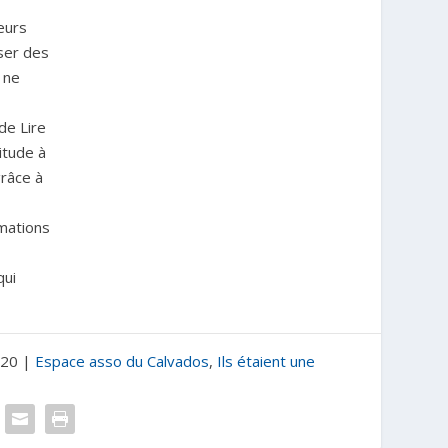
teurs
ser des
 ne
de Lire
titude à
grâce à
rmations
qui
020
|
Espace asso du Calvados
,
Ils étaient une