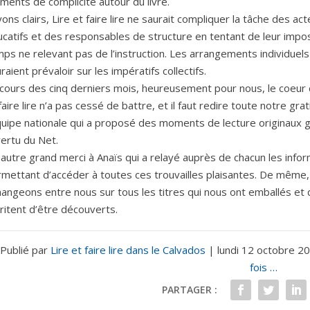
ents de complicité autour du livre.
ons clairs, Lire et faire lire ne saurait compliquer la tâche des ac
catifs et des responsables de structure en tentant de leur impo
ps ne relevant pas de l’instruction. Les arrangements individuels
raient prévaloir sur les impératifs collectifs.
cours des cinq derniers mois, heureusement pour nous, le coeur 
faire lire n’a pas cessé de battre, et il faut redire toute notre gra
quipe nationale qui a proposé des moments de lecture originaux 
vertu du Net.
autre grand merci à Anaïs qui a relayé auprès de chacun les info
mettant d’accéder à toutes ces trouvailles plaisantes. De même,
angeons entre nous sur tous les titres qui nous ont emballés et 
itent d’être découverts.
Publié par
Lire et faire lire dans le Calvados
|
lundi 12 octobre 2
fois …
PARTAGER :