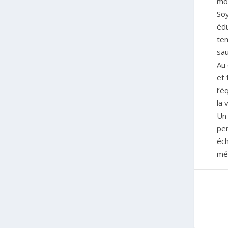
mom
Soy
édu
tem
sau
Au 
et 
l’é
la 
Un 
per
éch
mér