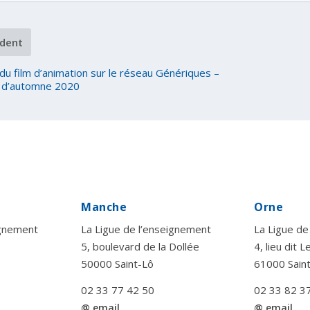
dent
 du film d’animation sur le réseau Génériques –
 d’automne 2020
Manche
Orne
ignement
La Ligue de l’enseignement
La Ligue de
5, boulevard de la Dollée
4, lieu dit 
50000 Saint-Lô
61000 Sain
02 33 77 42 50
02 33 82 3
@ email
@ email