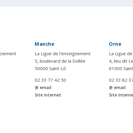
Manche
Orne
ignement
La Ligue de l’enseignement
La Ligue de
5, boulevard de la Dollée
4, lieu dit 
50000 Saint-Lô
61000 Sain
02 33 77 42 50
02 33 82 3
@ email
@ email
Site internet
Site intern