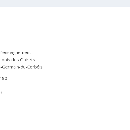
 l’enseignement
Le bois des Clairets
t-Germain-du-Corbéis
7 80
et