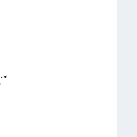
clat
on