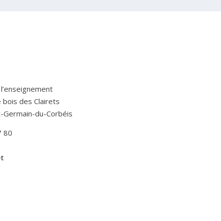
 l’enseignement
Le bois des Clairets
t-Germain-du-Corbéis
7 80
et