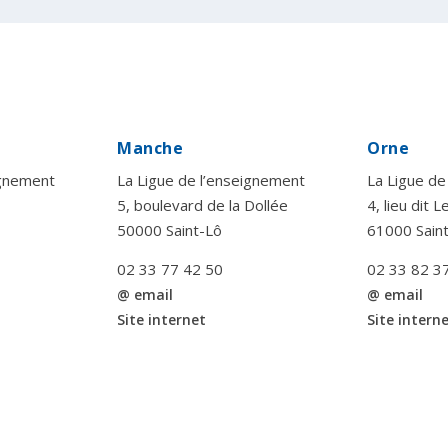
Manche
Orne
ignement
La Ligue de l’enseignement
La Ligue de
5, boulevard de la Dollée
4, lieu dit 
50000 Saint-Lô
61000 Sain
02 33 77 42 50
02 33 82 3
@ email
@ email
Site internet
Site intern