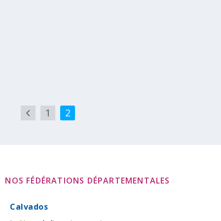
Renouvellement Surveillant de Baignade – En demi-
pension
Lire la suite
1
2
NOS FÉDÉRATIONS DÉPARTEMENTALES
Calvados