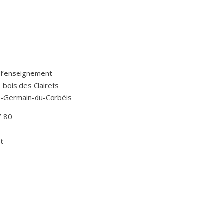
 l’enseignement
Le bois des Clairets
t-Germain-du-Corbéis
7 80
et