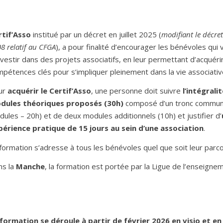
rtif’Asso
institué par un décret en juillet 2025 (
modifiant le décre
8 relatif au CFGA
), a pour finalité d’encourager les bénévoles qui 
nvestir dans des projets associatifs, en leur permettant d’acquérir
pétences clés pour s’impliquer pleinement dans la vie associativ
ur
acquérir le Certif’Asso
, une personne doit suivre
l’intégrali
dules théoriques proposés (30h)
composé d’un tronc commun
ules – 20h) et de deux modules additionnels (10h) et justifier d’
périence pratique de 15 jours au sein d’une association
.
formation s’adresse à tous les bénévoles quel que soit leur parco
ns la
Manche
, la formation est portée par la Ligue de l’enseigne
 formation se déroule à partir de février 2026 en visio et en