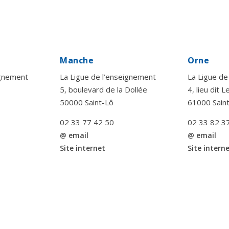
Manche
Orne
ignement
La Ligue de l’enseignement
La Ligue de
5, boulevard de la Dollée
4, lieu dit 
50000 Saint-Lô
61000 Sain
02 33 77 42 50
02 33 82 3
@ email
@ email
Site internet
Site intern