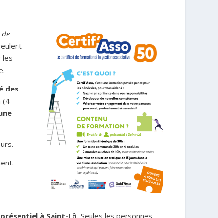
t de
veulent
 les
e.
té des
 (4
une
urs.
ment.
 présentiel à Saint-Lô.
Seules les personnes