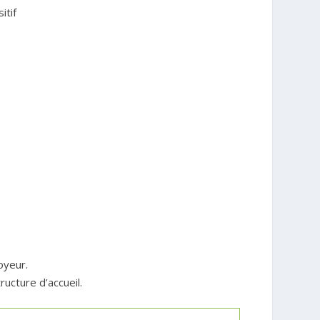
itif
oyeur.
ucture d’accueil.