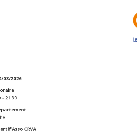
4/03/2026
oraire
 - 21:30
épartement
he
ertif’Asso
CRVA