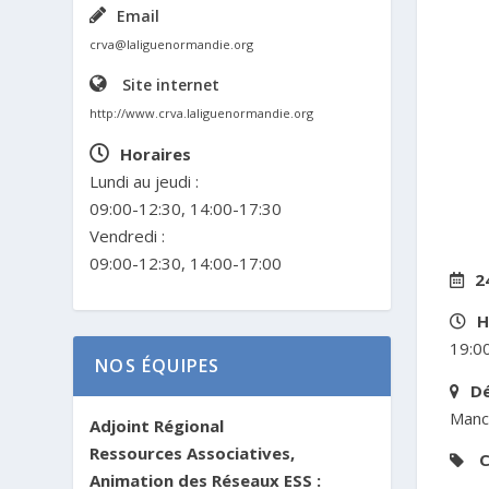
Email
crva@laliguenormandie.org
Site internet
http://www.crva.laliguenormandie.org
Horaires
Lundi au jeudi :
09:00-12:30, 14:00-17:30
Vendredi :
09:00-12:30, 14:00-17:00
2
H
19:00
NOS ÉQUIPES
D
Manc
Adjoint Régional
Ressources Associatives,
C
Animation des Réseaux ESS :