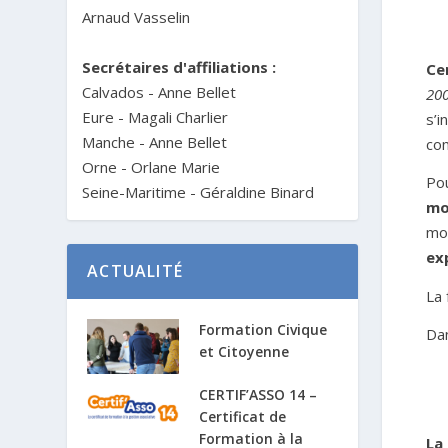
Arnaud Vasselin
Secrétaires d'affiliations :
Ce
Calvados - Anne Bellet
200
Eure - Magali Charlier
s’i
Manche - Anne Bellet
com
Orne - Orlane Marie
Po
Seine-Maritime - Géraldine Binard
mo
mod
ex
ACTUALITÉ
La 
Formation Civique
Da
et Citoyenne
CERTIF’ASSO 14 –
Certificat de
Formation à la
La