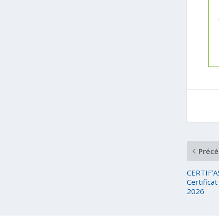
Précé
CERTIF’AS
Certifica
2026