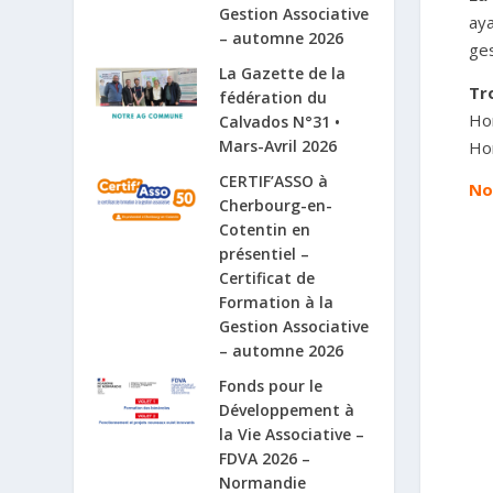
Gestion Associative
aya
– automne 2026
ges
La Gazette de la
Tr
fédération du
Ho
Calvados N°31 •
Mars-Avril 2026
Hor
CERTIF’ASSO à
No
Cherbourg-en-
Cotentin en
présentiel –
Certificat de
Formation à la
Gestion Associative
– automne 2026
Fonds pour le
Développement à
la Vie Associative –
FDVA 2026 –
Normandie