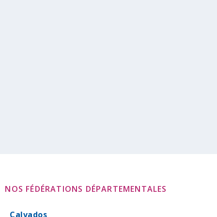
CERTIF’ASSO 14 – Certificat de Formation
à la Gestion Associative – automne 2026
Publié par
Centre de Ressources à la Vie Associative, CRVA
|
samedi 21 novembre 2026
samedi21 Nov. CERTIF’ASSO 14 – Certificat de
Formation à la Gestion Associative – automne 2026...
Lire la suite
NOS FÉDÉRATIONS DÉPARTEMENTALES
Calvados