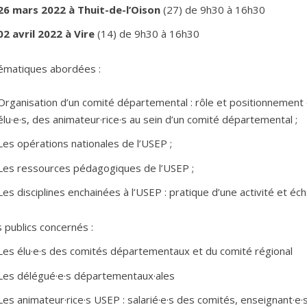
26 mars 2022 à Thuit-de-l’Oison
(27) de 9h30 à 16h30
02 avril 2022 à Vire
(14) de 9h30 à 16h30
ématiques abordées :
Organisation d’un comité départemental : rôle et positionnement
élu·e·s, des animateur·rice·s au sein d’un comité départemental ;
Les opérations nationales de l’USEP ;
Les ressources pédagogiques de l’USEP ;
Les disciplines enchainées à l’USEP : pratique d’une activité et éc
 publics concernés :
Les élu·e·s des comités départementaux et du comité régional
Les délégué·e·s départementaux·ales
Les animateur·rice·s USEP : salarié·e·s des comités, enseignant·e·s