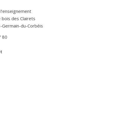
 l’enseignement
Le bois des Clairets
t-Germain-du-Corbéis
7 80
et