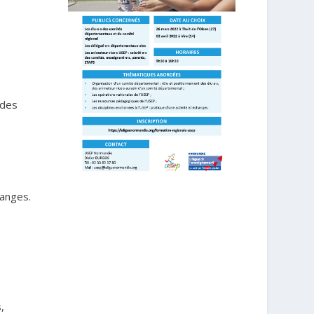
 des
hanges.
,