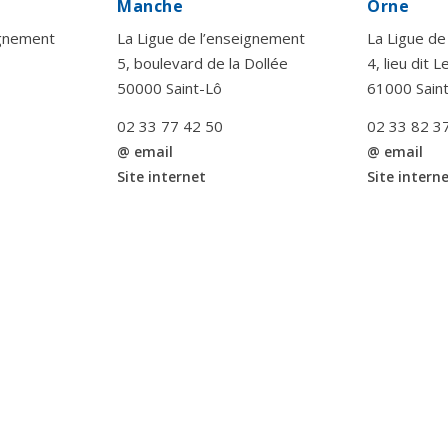
Manche
Orne
ignement
La Ligue de l’enseignement
La Ligue de
5, boulevard de la Dollée
4, lieu dit 
50000 Saint-Lô
61000 Sain
02 33 77 42 50
02 33 82 3
@ email
@ email
Site internet
Site intern