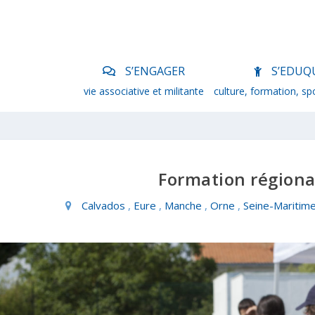
S’ENGAGER
S’EDUQ
vie associative et militante
culture, formation, sp
Formation régiona
Calvados
,
Eure
,
Manche
,
Orne
,
Seine-Maritim