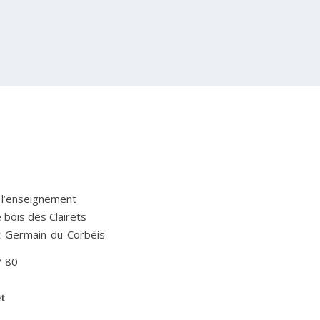
 l’enseignement
Le bois des Clairets
t-Germain-du-Corbéis
7 80
et