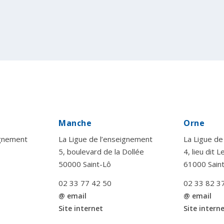
Manche
Orne
ignement
La Ligue de l’enseignement
La Ligue de
5, boulevard de la Dollée
4, lieu dit 
50000 Saint-Lô
61000 Sain
02 33 77 42 50
02 33 82 3
@ email
@ email
Site internet
Site intern