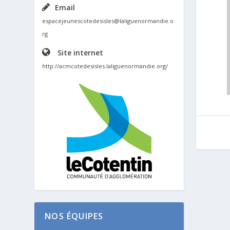
Email
espacejeunescotedesisles@laliguenormandie.o
rg
Site internet
http://acmcotedesisles.laliguenormandie.org/
NOS ÉQUIPES