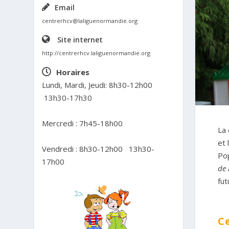
Email
centrerhcv@laliguenormandie.org
Site internet
http://centrerhcv.laliguenormandie.org
Horaires
Lundi, Mardi, Jeudi: 8h30-12h00
13h30-17h30
Mercredi : 7h45-18h00
La 
et 
Vendredi : 8h30-12h00 13h30-
Pop
17h00
de 
fut
Ce