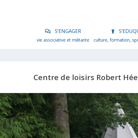
S’ENGAGER
S’EDUQ
vie associative et militante
culture, formation, sp
Centre de loisirs Robert Hée