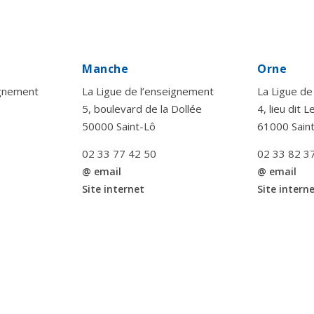
Manche
Orne
ignement
La Ligue de l’enseignement
La Ligue de
5, boulevard de la Dollée
4, lieu dit 
50000 Saint-Lô
61000 Sain
02 33 77 42 50
02 33 82 3
@ email
@ email
Site internet
Site intern