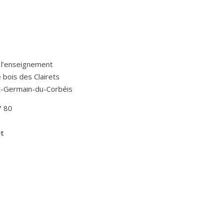
 l’enseignement
Le bois des Clairets
t-Germain-du-Corbéis
7 80
et