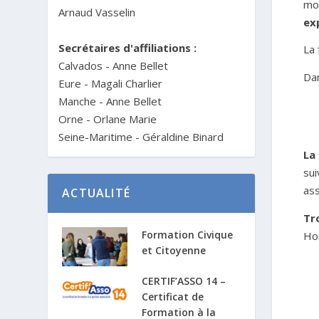
mod
Arnaud Vasselin
ex
Secrétaires d'affiliations :
La 
Calvados - Anne Bellet
Dan
Eure - Magali Charlier
Manche - Anne Bellet
Orne - Orlane Marie
Seine-Maritime - Géraldine Binard
La
sui
ass
ACTUALITÉ
Tr
Formation Civique
Hor
et Citoyenne
CERTIF’ASSO 14 –
Certificat de
Formation à la