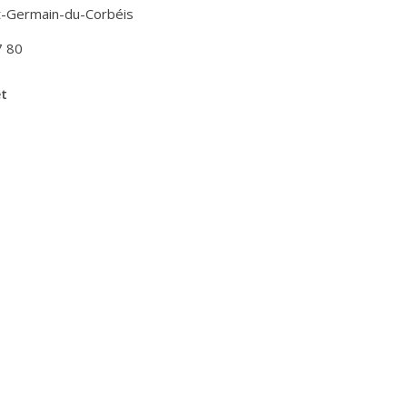
t-Germain-du-Corbéis
7 80
et