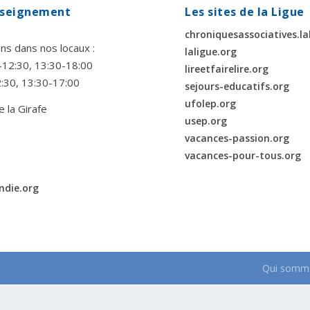
enseignement
Les sites de la Ligue
chroniquesassociatives.la
ns dans nos locaux :
laligue.org
00-12:30, 13:30-18:00
lireetfairelire.org
2:30, 13:30-17:00
sejours-educatifs.org
ufolep.org
e la Girafe
usep.org
vacances-passion.org
vacances-pour-tous.org
ndie.org
Qui somme