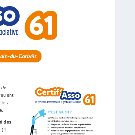
t de
veulent
 les
e.
té des
 (4