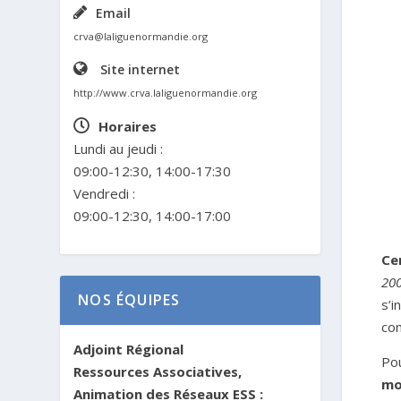
Email
crva@laliguenormandie.org
Site internet
http://www.crva.laliguenormandie.org
Horaires
Lundi au jeudi :
09:00-12:30, 14:00-17:30
Vendredi :
09:00-12:30, 14:00-17:00
Ce
200
NOS ÉQUIPES
s’i
com
Adjoint Régional
Po
Ressources Associatives,
mo
Animation des Réseaux ESS :