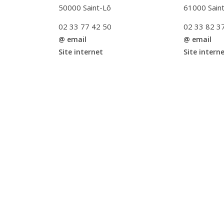
50000 Saint-Lô
61000 Sain
02 33 77 42 50
02 33 82 3
@ email
@ email
Site internet
Site intern