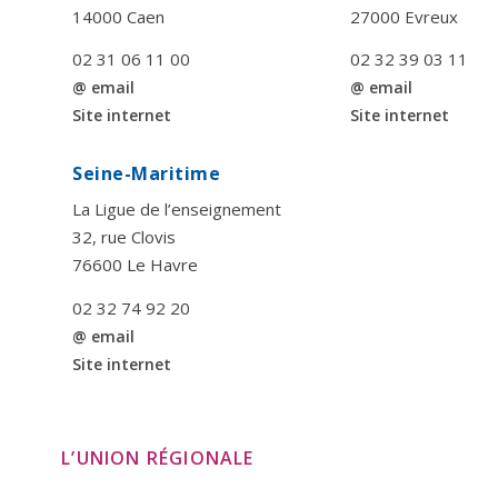
14000 Caen
27000 Evreux
02 31 06 11 00
02 32 39 03 11
@ email
@ email
Site internet
Site internet
Seine-Maritime
La Ligue de l’enseignement
32, rue Clovis
76600 Le Havre
02 32 74 92 20
@ email
Site internet
L’UNION RÉGIONALE