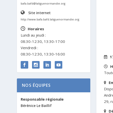
bafa.bafd@laliguenormandie.org
Site internet
http://www.bafa.bafd.laliguenormandie.org
Horaires
Lundi au jeudi :
08:30-12:30, 13:30-17:00
Vendredi :
08:30-12:30, 13:30-16:00
1
H
Toute
E
NOS ÉQUIPES
Disp
Andr
Responsable régionale
29, r
Bérénice Le Baillif
D