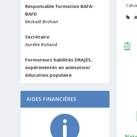
Calv
Responsable formation BAFA-
BAFD
B
Mickaël Brohan
Secrétaire
Aurélie Rolland

Formateurs habilités DRAJES,
expérimentés en animation/
éducation populaire
AIDES FINANCIÈRES

Notr