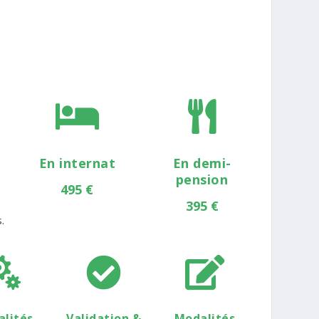


En internat
En demi-
pension
e
495 €
395 €
.



lités
Validation &
Modalités