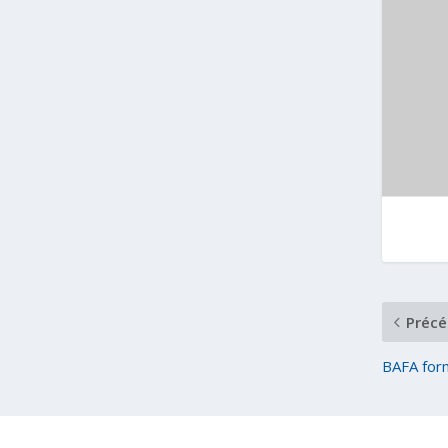
Précé
BAFA for