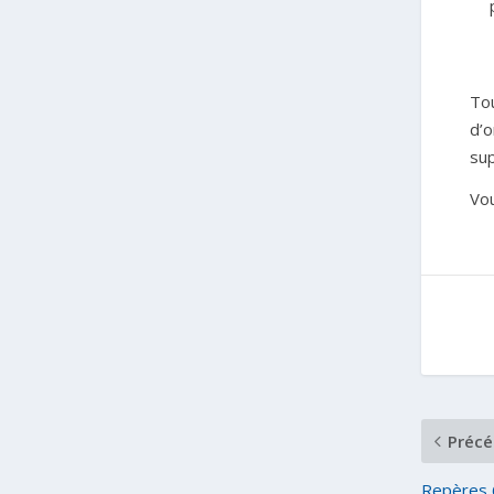
Tou
d’o
su
Vou
Précé
Repères 