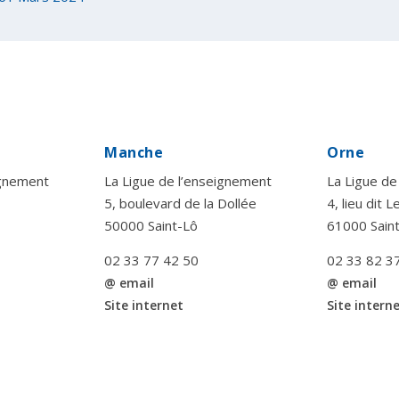
Manche
Orne
ignement
La Ligue de l’enseignement
La Ligue de
5, boulevard de la Dollée
4, lieu dit 
50000 Saint-Lô
61000 Sain
02 33 77 42 50
02 33 82 3
@ email
@ email
Site internet
Site intern