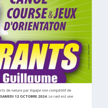
orts de nature par équipe non compétitif de
e
SAMEDI 12 OCTOBRE
2024
. Le raid est une