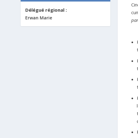
Cin
Délégué régional :
cum
Erwan Marie
par