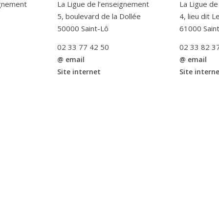
ignement
La Ligue de l’enseignement
La Ligue de
5, boulevard de la Dollée
4, lieu dit 
50000 Saint-Lô
61000 Sain
02 33 77 42 50
02 33 82 3
@ email
@ email
Site internet
Site intern