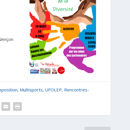
Alençon
xposition
,
Multisports, UFOLEP
,
Rencontres-