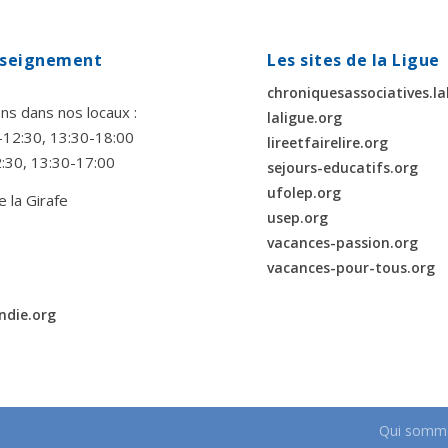
enseignement
Les sites de la Ligue
chroniquesassociatives.la
ns dans nos locaux :
laligue.org
00-12:30, 13:30-18:00
lireetfairelire.org
2:30, 13:30-17:00
sejours-educatifs.org
ufolep.org
e la Girafe
usep.org
vacances-passion.org
vacances-pour-tous.org
ndie.org
Qui somme