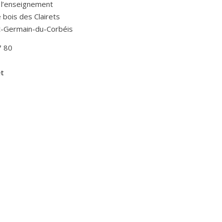
 l’enseignement
Le bois des Clairets
t-Germain-du-Corbéis
7 80
et