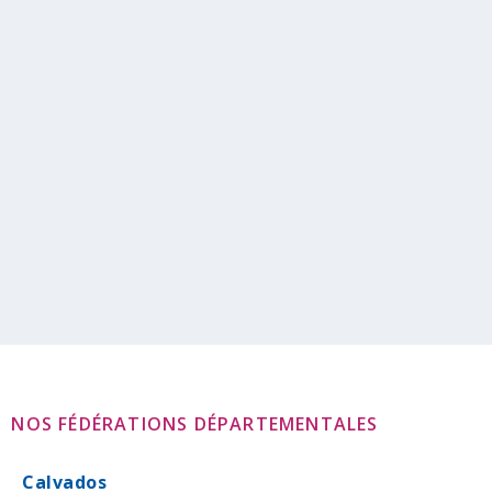
Confinement de 2020: le vécu des
professionnels jeunesse de la Manche
Par
Centre de Ressources à la Vie Associative, CRVA
|
29 Juin
2021
|
Engagement des jeunes
,
Notre centre de ressources à la
vie associative, CRVA
Les conséquences de la crise sanitaire sur les
jeunes font l’objet d’études qui...
Lire la suite
NOS FÉDÉRATIONS DÉPARTEMENTALES
Calvados