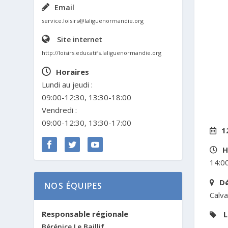
Email
service.loisirs@laliguenormandie.org
Site internet
http://loisirs.educatifs.laliguenormandie.org
Horaires
Lundi au jeudi :
09:00-12:30, 13:30-18:00
Vendredi :
09:00-12:30, 13:30-17:00
1
H
14:00
D
NOS ÉQUIPES
Calv
Responsable régionale
L
Bérénice Le Baillif