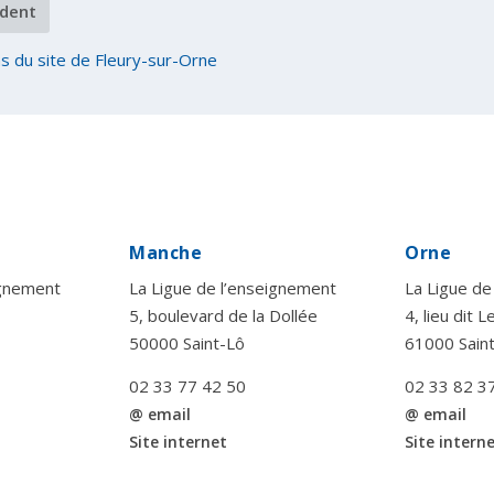
dent
s du site de Fleury-sur-Orne
Manche
Orne
ignement
La Ligue de l’enseignement
La Ligue de
5, boulevard de la Dollée
4, lieu dit 
50000 Saint-Lô
61000 Sain
02 33 77 42 50
02 33 82 3
@ email
@ email
Site internet
Site intern