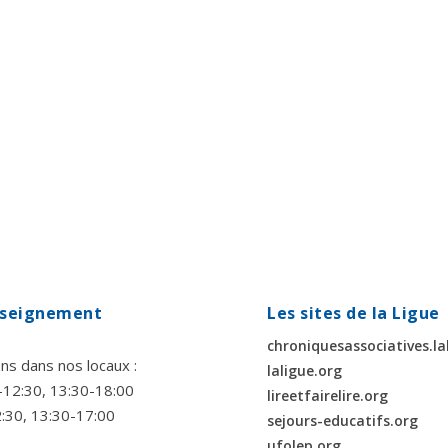
enseignement
Les sites de la Ligue
chroniquesassociatives.la
ns dans nos locaux :
laligue.org
00-12:30, 13:30-18:00
lireetfairelire.org
2:30, 13:30-17:00
sejours-educatifs.org
ufolep.org