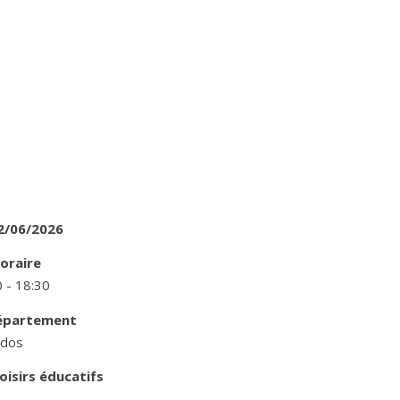
2/06/2026
oraire
 - 18:30
épartement
ados
oisirs éducatifs