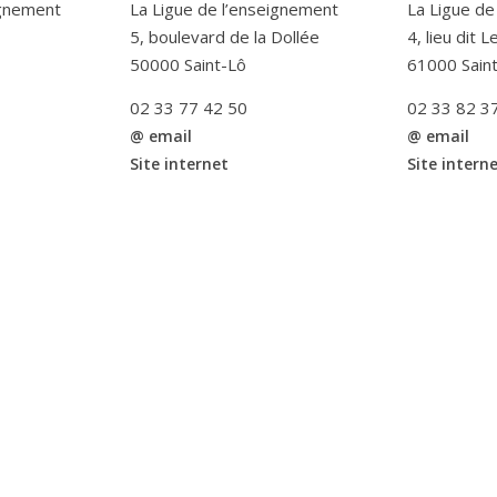
ignement
La Ligue de l’enseignement
La Ligue de
5, boulevard de la Dollée
4, lieu dit 
50000 Saint-Lô
61000 Sain
02 33 77 42 50
02 33 82 3
@ email
@ email
Site internet
Site intern