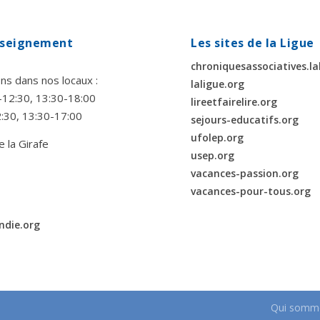
enseignement
Les sites de la Ligue
chroniquesassociatives.la
ns dans nos locaux :
laligue.org
00-12:30, 13:30-18:00
lireetfairelire.org
2:30, 13:30-17:00
sejours-educatifs.org
ufolep.org
e la Girafe
usep.org
vacances-passion.org
vacances-pour-tous.org
ndie.org
Qui somme