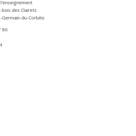
 l’enseignement
Le bois des Clairets
t-Germain-du-Corbéis
7 80
et