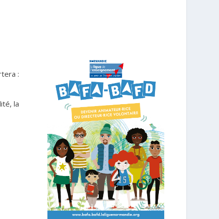
tera :
té, la