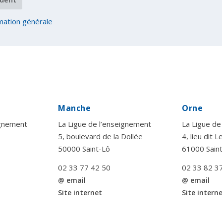
mation générale
Manche
Orne
ignement
La Ligue de l’enseignement
La Ligue de
5, boulevard de la Dollée
4, lieu dit 
50000 Saint-Lô
61000 Sain
02 33 77 42 50
02 33 82 3
@ email
@ email
Site internet
Site intern