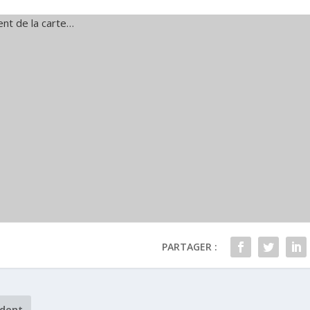
nt de la carte…
PARTAGER :
dent