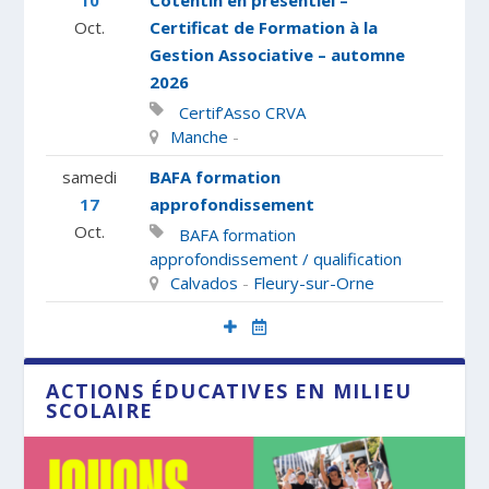
10
Cotentin en présentiel –
Oct.
Certificat de Formation à la
Gestion Associative – automne
1001 territoires pour la fraternité
Mon métier aujourd’hui et en 2040
Brochure régionale classes de
BAFA-BAFD, devenir animateur ou
2026
découvertes 2025-202...
directeur
Certif’Asso
CRVA
Manche
-
samedi
BAFA formation
17
approfondissement
Oct.
BAFA formation
approfondissement / qualification
Calvados
-
Fleury-sur-Orne
ACTIONS ÉDUCATIVES EN MILIEU
SCOLAIRE