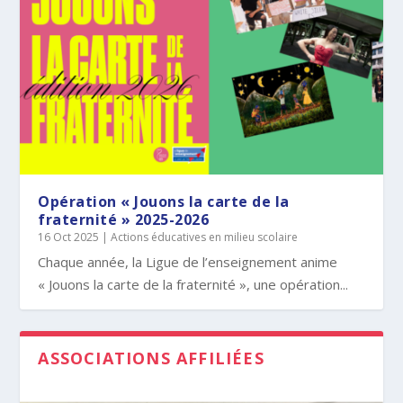
Opération « Jouons la carte de la
Qu’est-ce que la Ligue de l’enseignement
Présentation de la Ligue de
fraternité » 2025-2026
?
l’enseignement
16 Oct 2025
|
Actions éducatives en milieu scolaire
Chaque année, la Ligue de l’enseignement anime
« Jouons la carte de la fraternité », une opération...
ASSOCIATIONS AFFILIÉES