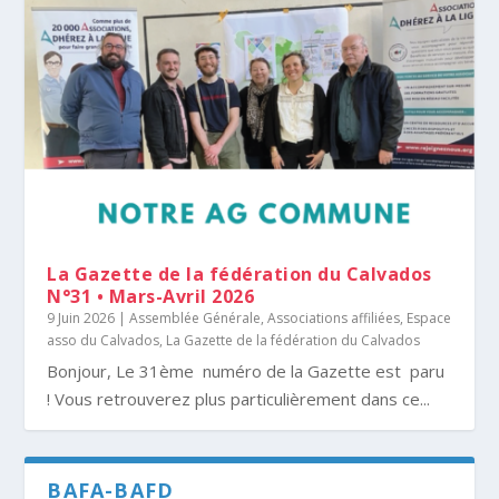
La Gazette de la fédération du Calvados
N°31 • Mars-Avril 2026
9 Juin 2026
|
Assemblée Générale
,
Associations affiliées
,
Espace
asso du Calvados
,
La Gazette de la fédération du Calvados
Bonjour, Le 31ème numéro de la Gazette est paru
! Vous retrouverez plus particulièrement dans ce...
BAFA-BAFD